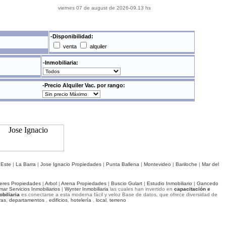
viernes 07 de august de 2026-09.13 hs
-Disponibilidad:
venta
alquiler
-Inmobiliaria:
-Precio Alquiler Vac. por rango:
 Este
|
La Barra
|
Jose Ignacio Propiedades
|
Punta Ballena
|
Montevideo
|
Bariloche
|
Mar del
ieres Propiedades
|
Arbol
|
Arena Propiedades
|
Buscio Gulart
|
Estudio Inmobiliario
|
Gancedo
mar Servicios Inmobiliarios
|
Wynter Inmobiliaria
las cuales han invertido en
capacitación e
obiliaria
es conectarse a esta moderna fácil y veloz Base de datos, que ofrece diversidad de
ras
,
departamentos
,
edificios
,
hotelería
,
local
,
terreno