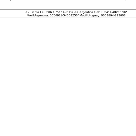
Av. Santa Fe 3586 13º A 1425 Bs. As. Argentina /Tel: 005411-48265732
Movil Argentina: 0054911-54059250/ Movil Uruguay: 0059894-323603