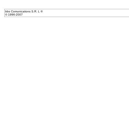
bbs Comunications S.R. L ®
© 1996-2007