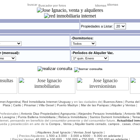
Buscador por fotos
Idiomas
Propiedades a Listar:
-Dormitorios:
er (mensual):
-Períodos de Alquiler Vac.
ernet Argentina
|
Red Inmobiliaria Internet Uruguay
y en las ciudades de|
Buenos Aires
|
Punta del
Plata
|
Carilo
|
Pinamar
|
Villa Gesel
|
Puerto Madryn
|
Mar de las Pampas
|
Alquiler y Ventas
|
Profesionales |
Antonio Diaz Propiedades
|
Agropunta
|
Alejandro Perazzo Inmobiliaria
|
Antonio M
a Lavagna
|
Punta Ballena Inmobiliaria
|
Rebeca Inmobiliaria
|
Santos Dumont Inmobiliaria
|
Terra
nternet, pensando en beneficio del consumidor presente y del consumidor futuro.
Actualidad inm
eda y preselección en arte de la
Compra ,
Venta
y
Alquiler
barrio cerrado
,
campos
,
casas
,
chac
|
Alquileres José Ignacio
|
Ventas José Ignacio
|
| Precios Alquileres:
1.500 a 3.000
::
3.000 a 6000
::
6.000 en adelante |
| Precios Ventas:
40.000 a 100.000
::
100.000 a 250.000
::
250.000 en adelante
|