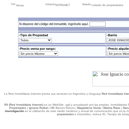
INTRANET
Listado de propiedades
Home
Si dispone del código del inmueble, ingréselo aquí.
-Tipo de Propiedad
-Barrio
-Precio venta por rango:
-Precio alquil
La Red Inmobiliaria Internet presta sus servicios en Argentina y Uruguay|
Red Inmobiliaria Int
RII (Red Inmobiliaria Internet)
es un WebSite agil y actualizado por las propias Inmobiliarias 
Propiedades
|
Ignacio Ruibal
| MB Bienes Raices |
Magdalena Giuria
|
Marina Risso
|
Nan
investigación
en la utilización de este medio moderno y actual de comunicación que es la I
propiedades
e inmuebles, reduce EL Tiempo de búsqu