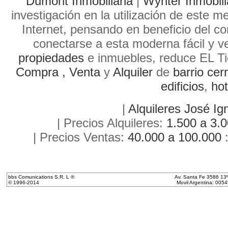
Dumont Inmobiliaria
|
Wynter Inmobili
investigación en la utilización de este 
Internet, pensando en beneficio del c
conectarse a esta moderna fácil y v
propiedades
e inmuebles, reduce EL Ti
Compra ,
Venta
y
Alquiler
de
barrio cer
edificios
,
hot
|
Alquileres José Ig
| Precios Alquileres:
1.500 a 3.
| Precios Ventas:
40.000 a 100.000
bbs Comunications S.R. L ®
Av. Santa Fe 3586 13º
© 1996-2014
Movil Argentina: 00