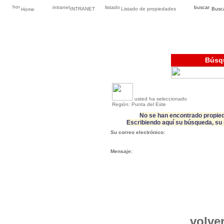
INTRANET
Listado de propiedades
Busca
Home
Búsq
usted ha seleccionado
Región: Punta del Este
No se han encontrado propied
Escribiendo aquí su búsqueda, su 
Su correo electrónico:
Mensaje:
volver