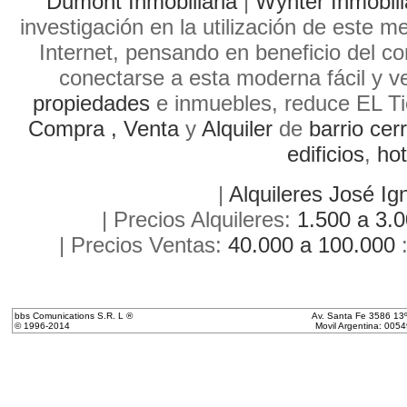
Dumont Inmobiliaria
|
Wynter Inmobili
investigación en la utilización de este 
Internet, pensando en beneficio del c
conectarse a esta moderna fácil y v
propiedades
e inmuebles, reduce EL Ti
Compra ,
Venta
y
Alquiler
de
barrio cer
edificios
,
hot
|
Alquileres José Ig
| Precios Alquileres:
1.500 a 3.
| Precios Ventas:
40.000 a 100.000
bbs Comunications S.R. L ®
Av. Santa Fe 3586 13º
© 1996-2014
Movil Argentina: 00