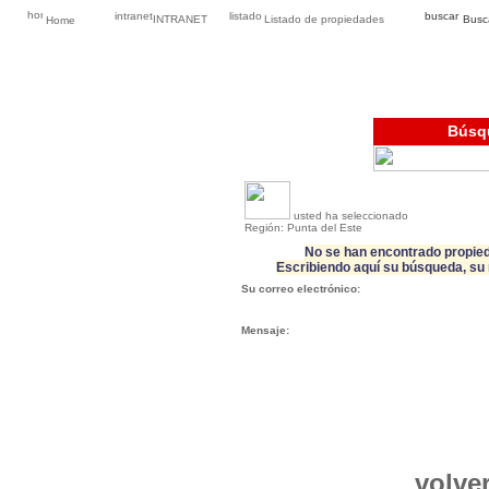
INTRANET
Listado de propiedades
Busc
Home
Búsq
usted ha seleccionado
Región: Punta del Este
No se han encontrado propied
Escribiendo aquí su búsqueda, su 
Su correo electrónico:
Mensaje:
volver